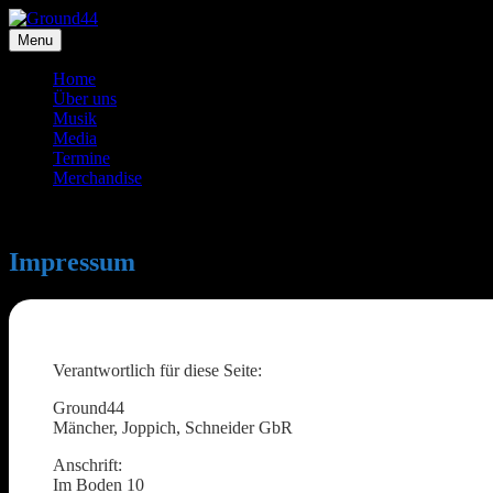
Skip
to
Menu
content
Home
Über uns
Musik
Media
Termine
Merchandise
Impressum
Verantwortlich für diese Seite:
Ground44
Mäncher, Joppich, Schneider GbR
Anschrift:
Im Boden 10