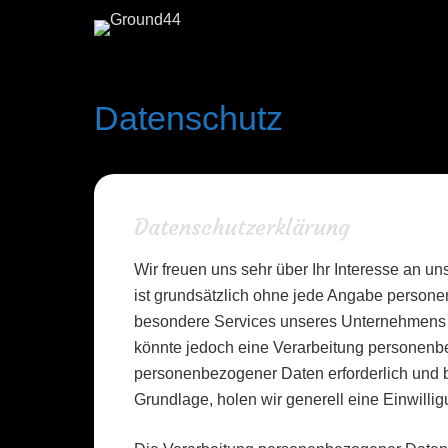
Datenschutz
Datenschutzerklärung
Wir freuen uns sehr über Ihr Interesse an 
ist grundsätzlich ohne jede Angabe persone
besondere Services unseres Unternehmens ü
könnte jedoch eine Verarbeitung personenbe
personenbezogener Daten erforderlich und be
Grundlage, holen wir generell eine Einwillig