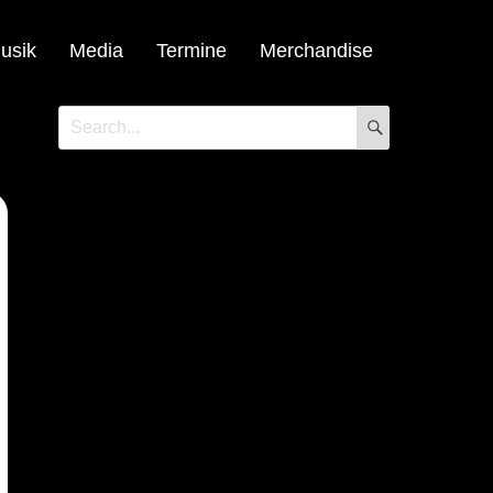
usik
Media
Termine
Merchandise
SEARCH
Search
for: